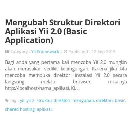
Mengubah Struktur Direktori
Aplikasi Yii 2.0 (Basic
Application)
Category :
Yii Framework
|
Published : 12 Sep 2015
Bagi anda yang pertama kali mencoba Yii 2.0 mungkin
akan merasakan sedikit kebingungan. Karena jika kita
mencoba membuka direktori instalasi Yii 2.0 secara
langsung melalui browser, misalnya
http://localhost/nama_aplikasi. Ki. . .
Tag :
yii
,
yii 2
,
struktur direktori
,
mengubah
,
direktori
,
basic
,
shared hosting
,
aplikasi
,