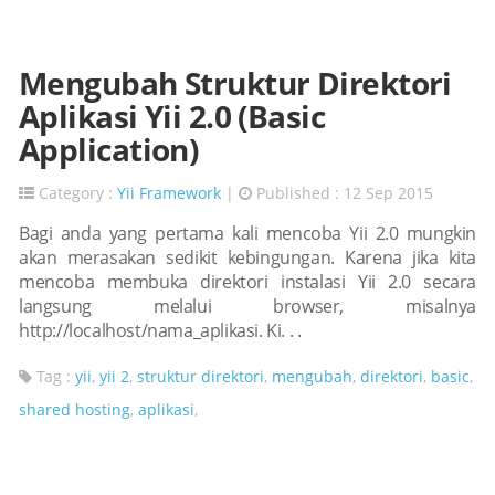
Mengubah Struktur Direktori
Aplikasi Yii 2.0 (Basic
Application)
Category :
Yii Framework
|
Published : 12 Sep 2015
Bagi anda yang pertama kali mencoba Yii 2.0 mungkin
akan merasakan sedikit kebingungan. Karena jika kita
mencoba membuka direktori instalasi Yii 2.0 secara
langsung melalui browser, misalnya
http://localhost/nama_aplikasi. Ki. . .
Tag :
yii
,
yii 2
,
struktur direktori
,
mengubah
,
direktori
,
basic
,
shared hosting
,
aplikasi
,