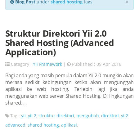
×
Blog Post
under
shared hosting
tags
Struktur Direktori Yii 2.0
Shared Hosting (Advanced
Application)
Category :
Yii Framework
|
Published : 09 Apr 2016
Bagi anda yang masih pemula dalam Yii 2.0 mungkin akan
merasa sedikit kebingungan ketika akan mengunggah
aplikasi ke web hosting. Terlebih lagi jika anda
menggunakan web server Shared Hosting. Di lingkungan
shared. . .
Tag :
yii
,
yii 2
,
struktur direktori
,
mengubah
,
direktori
,
yii2
advanced
,
shared hosting
,
aplikasi
,