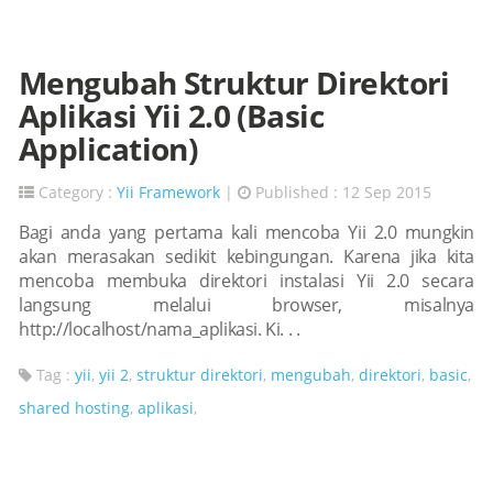
Mengubah Struktur Direktori
Aplikasi Yii 2.0 (Basic
Application)
Category :
Yii Framework
|
Published : 12 Sep 2015
Bagi anda yang pertama kali mencoba Yii 2.0 mungkin
akan merasakan sedikit kebingungan. Karena jika kita
mencoba membuka direktori instalasi Yii 2.0 secara
langsung melalui browser, misalnya
http://localhost/nama_aplikasi. Ki. . .
Tag :
yii
,
yii 2
,
struktur direktori
,
mengubah
,
direktori
,
basic
,
shared hosting
,
aplikasi
,