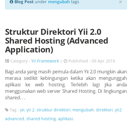
×
Blog Post
under
mengubah
tags
Struktur Direktori Yii 2.0
Shared Hosting (Advanced
Application)
Category :
Yii Framework
|
Published : 09 Apr 2016
Bagi anda yang masih pemula dalam Yii 2.0 mungkin akan
merasa sedikit kebingungan ketika akan mengunggah
aplikasi ke web hosting. Terlebih lagi jika anda
menggunakan web server Shared Hosting. Di lingkungan
shared. . .
Tag :
yii
,
yii 2
,
struktur direktori
,
mengubah
,
direktori
,
yii2
advanced
,
shared hosting
,
aplikasi
,